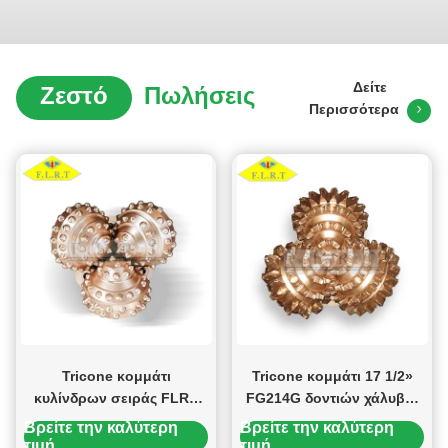
Δείτε
Ζεστό
Πωλήσεις
Περισσότερα
Tricone κομμάτι
Tricone κομμάτι 17 1/2»
κυλίνδρων σειράς FLRT
FG214G δοντιών χάλυβα/
FK με το σφραγισμένο
αεριωθούμενα κομμάτια
Βρείτε την καλύτερη
Βρείτε την καλύτερη
δροσισμένο αέρας
τρυπανιών ISO 9001
τιμή
τιμή