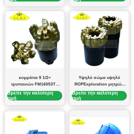
ρουλεμάν κυλίνδρων
εγκεκριμένα
κομμάτια 9 1/2»
Υψηλό σώμα υψηλό
τρυπανιών FM16053TU
ROPExploration μητρών
PDC 16mm κύριο μέγεθος
κομματιών πυρήνων
Βρείτε την καλύτερη
Βρείτε την καλύτερη
κοπτών για τη διάτρηση
Performace PDC για το
τιμή
τιμή
φρεατίων αερίου
φρεάτιο πετρελαίου/
αερίου