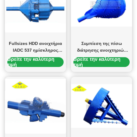
Fullsizes HDD ανοιχτήρια
Συμπίεση της πίσω
IADC 537 ημίσκληρος
διάτρησης ανοιχτηριών
βράχος Reamers τρυπών
τρυπών, γλύφανο
Βρείτε την καλύτερη
Βρείτε την καλύτερη
HDD για Trenchless
βαρελιών εργαλείων
τιμή
τιμή
εδαφολογικών
διατρήσεων