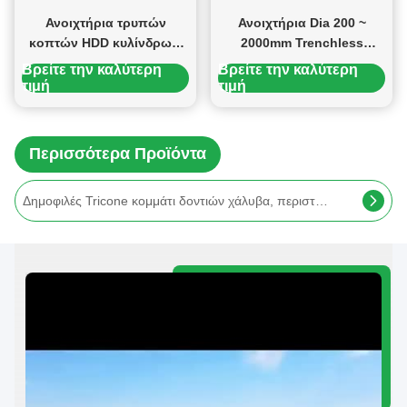
Ανοιχτήρια τρυπών
Ανοιχτήρια Dia 200 ~
κοπτών HDD κυλίνδρων/
2000mm Trenchless
σειρές ISO 9001
τρυπών τύπων HDD
Βρείτε την καλύτερη
Βρείτε την καλύτερη
κομματιών FHO
πιάτων για τη διάτρηση
τιμή
τιμή
ανοιχτηριών τρυπών
HDD
εγκεκριμένα
Περισσότερα Προϊόντα
Κομμάτι τρυπανιών Tricone κομματιών δοντιών χάλυβα FLRT/ΑΜ 311.2mm FSA124 με το σφραγισμένο ρουλεμάν κυλίνδρων