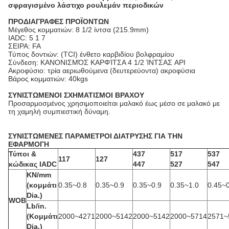
σφραγισμένο λάστιχο ρουλεμάν περιοδικών
ΠΡΟΔΙΑΓΡΑΦΕΣ ΠΡΟΪΟΝΤΩΝ
Μέγεθος κομματιών: 8 1/2 ίντσα (215.9mm)
IADC: 5 1 7
ΣΕΙΡΑ: FA
Τύπος δοντιών: (TCI) ένθετο καρβιδίου βολφραμίου
Σύνδεση: ΚΑΝΟΝΙΣΜΌΣ ΚΑΡΦΊΤΣΑ 4 1/2 ΊΝΤΣΑΣ API
Ακροφύσιο: τρία αεριωθούμενα (δευτερεύοντα) ακροφύσια
Βάρος κομματιών: 40kgs
ΣΥΝΙΣΤΩΜΕΝΟΙ ΣΧΗΜΑΤΙΣΜΟΙ ΒΡΑΧΟΥ
Προσαρμοσμένος χρησιμοποιείται μαλακό έως μέσο σε μαλακό με
τη χαμηλή συμπιεστική δύναμη.
ΣΥΝΙΣΤΩΜΕΝΕΣ ΠΑΡΑΜΕΤΡΟΙ ΔΙΑΤΡΥΣΗΣ ΓΙΑ ΤΗΝ
ΕΦΑΡΜΟΓΗ
Τύποι &
437
517
537
117
127
κώδικας IADC
447
527
547
KN/mm
(κομμάτι
0.35~0.8
0.35~0.9
0.35~0.9
0.35~1.0
0.45~
Dia.)
WOB
Lb/in.
(Κομμάτι
2000~4271
2000~5142
2000~5142
2000~5714
2571~
Dia.)