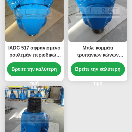
IADC 517 σφραγισμένο
Μπλε κομμάτι
ρουλεμάν περιοδικών
τρυπανιών κώνων
Tricone κομματιών TCI
κυλίνδρων 13 5/8»
Βρείτε την καλύτερη
για το μέσο μαλακό
Βρείτε την καλύτερη
FSA517G, κομμάτι
σχηματισμό
τρυπανιών TCI για τα
τιμή
φρεάτια νερού
τιμή