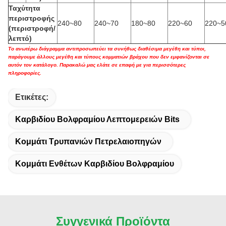
Ταχύτητα
περιστροφής
240~80
240~70
180~80
220~60
220~5
(περιστροφή/
λεπτό)
Το ανωτέρω διάγραμμα αντιπροσωπεύει τα συνήθως διαθέσιμα μεγέθη και τύποι,
παράγουμε άλλους μεγέθη και τύπους κομματιών βράχου που δεν εμφανίζονται σε
αυτόν τον κατάλογο. Παρακαλώ μας ελάτε σε επαφή με για περισσότερες
πληροφορίες.
Ετικέτες:
Καρβιδίου Βολφραμίου Λεπτομερειών Bits
Κομμάτι Τρυπανιών Πετρελαιοπηγών
Κομμάτι Ενθέτων Καρβιδίου Βολφραμίου
Συγγενικά Προϊόντα