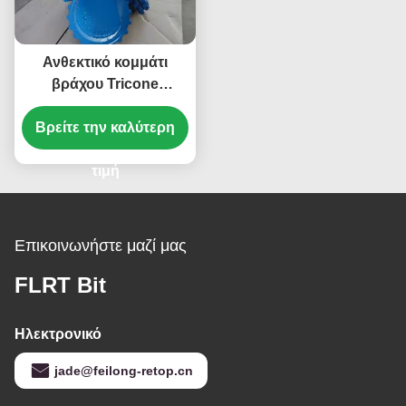
Ανθεκτικό κομμάτι
βράχου Tricone
κομματιών TCI/τρεις
Βρείτε την καλύτερη
κώνος με την
ενισχυμένη προστασία
μετρητών
τιμή
Επικοινωνήστε μαζί μας
FLRT Bit
Ηλεκτρονικό
jade@feilong-retop.cn