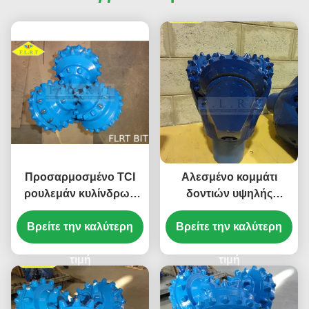
Προσαρμοσμένο TCI
Αλεσμένο κομμάτι
ρουλεμάν κυλίνδρων
δοντιών υψηλής
Tricone κομματιών
αποδοτικότητας
σφραγισμένο λάστιχο
Βρείτε την καλύτερη
Βρείτε την καλύτερη
εργαλεία 13 5/8»
με την προστασία
διατρήσεων FSA517G
κλουβιών
τιμή
HDD API-7-1 πρότυπα
τιμή