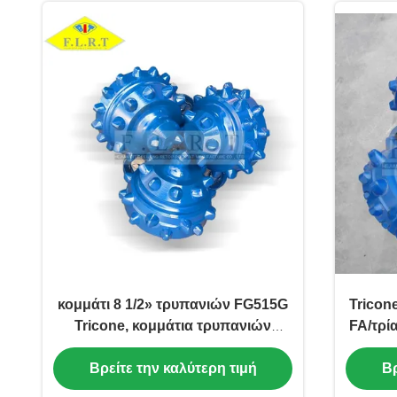
κομμάτι 8 1/2» τρυπανιών FG515G
Tricon
Tricone, κομμάτια τρυπανιών
FA/τρί
φρεατίων νερού API-7-1 πρότυπα
αερίου
Βρείτε την καλύτερη τιμή
Βρ