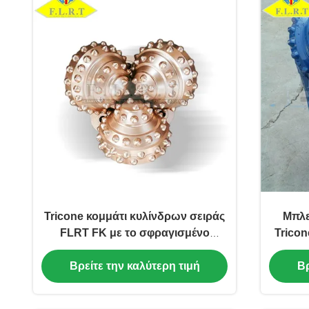
Tricone κομμάτι κυλίνδρων σειράς
Μπλε
FLRT FK με το σφραγισμένο
Tricon
δροσισμένο αέρας ρουλεμάν
7/8» 
Βρείτε την καλύτερη τιμή
Βρ
κυλίνδρων