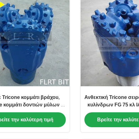
 Tricone κομμάτι βράχου,
Ανθεκτική Tricone σει
e κομμάτι δοντιών μύλων 9
κυλίνδρων FG 75 κλ 
FSA517GT για τη γεώτρηση
την τακτοποίηση τ
είτε την καλύτερη τιμή
Βρείτε την καλύτε
πετρελαίου