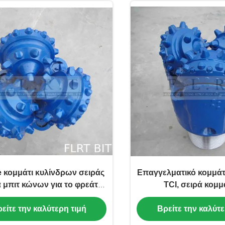
e κομμάτι κυλίνδρων σειράς
Επαγγελματικό κομμάτ
α μπιτ κώνων για το φρεάτιο
TCI, σειρά κομμ
 που τρυπά το ISO 9001 με
τρυπανιών πετρελαιο
είτε την καλύτερη τιμή
Βρείτε την καλύτε
τρυπάνι επικυρωμένο
τρία αεριωθούμενα 