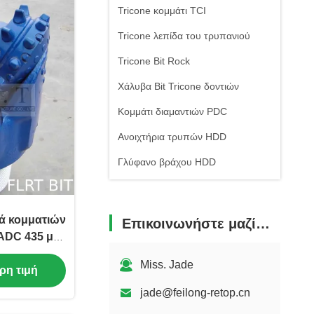
Tricone κομμάτι TCI
Tricone λεπίδα του τρυπανιού
Tricone Bit Rock
Χάλυβα Bit Tricone δοντιών
Κομμάτι διαμαντιών PDC
Ανοιχτήρια τρυπών HDD
Γλύφανο βράχου HDD
ρά κομματιών
Επικοινωνήστε μαζί μας
IADC 435 με
ου κόπτη
Miss. Jade
ρη τιμή
jade@feilong-retop.cn