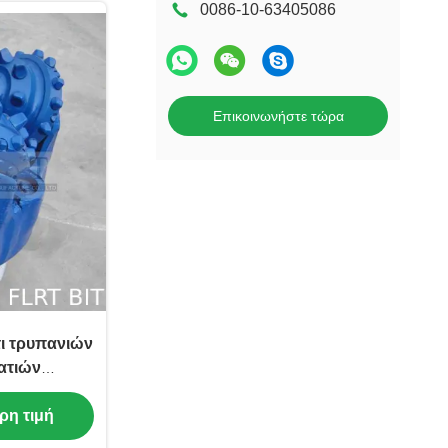
0086-10-63405086
Επικοινωνήστε τώρα
ι τρυπανιών
ατιών
πηγών FA με
ρη τιμή
ακροφύσια