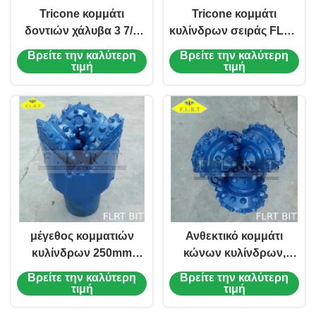
Tricone κομμάτι
Tricone κομμάτι
δοντιών χάλυβα 3 7/8
κυλίνδρων σειράς FLRT
ίντσα - 36 ίντσα 90 κλ 12
FSG κομμάτι 12 1/4»
Βρείτε την καλύτερη
Βρείτε την καλύτερη
1/4» FSG124 06
FSG124 311mm
τιμή
τιμή
δοντιών χάλυβα
μέγεθος κομματιών
Ανθεκτικό κομμάτι
κυλίνδρων 250mm
κώνων κυλίνδρων,
Tricone IADC 517 που
Tricone κομμάτι TCI με
Βρείτε την καλύτερη
Βρείτε την καλύτερη
προσαρμόζεται με την
την ενισχυμένη
τιμή
τιμή
τακτοποίηση των
προστασία μετρητών