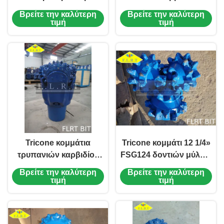
κυλίνδρων κομματιών
ενθέτων καρβιδίου
Βρείτε την καλύτερη
Βρείτε την καλύτερη
σφραγισμένο για τον
βολφραμίου/κύλινδρος
τιμή
τιμή
εξοπλισμό κατασκευής
για τον ημίσκληρο
σχηματισμό
Tricone κομμάτια
Tricone κομμάτι 12 1/4»
τρυπανιών καρβιδίου
FSG124 δοντιών μύλων
κομματιών κυλίνδρων
με το σφραγισμένο
Βρείτε την καλύτερη
Βρείτε την καλύτερη
δοντιών χάλυβα/βράχος
ρουλεμάν κυλίνδρων
τιμή
τιμή
για το σκληρό
API-7-1 πρότυπα
σχηματισμό