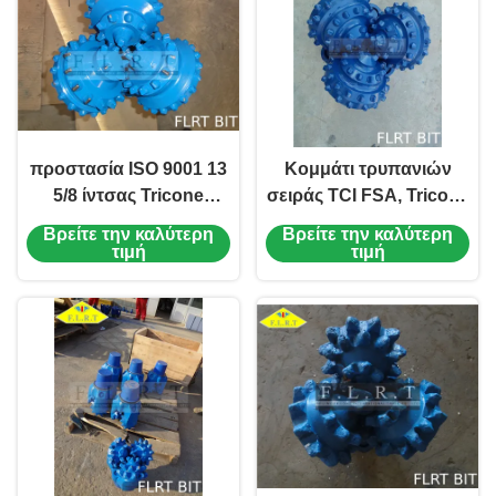
προστασία ISO 9001 13
Κομμάτι τρυπανιών
5/8 ίντσας Tricone
σειράς TCI FSA, Tricone
κυλίνδρων μετρητών
κομμάτι τρυπανιών 9
Βρείτε την καλύτερη
Βρείτε την καλύτερη
κομματιών ενισχυμένη
7/8 FSA537G 02 μπλε
τιμή
τιμή
εγκεκριμένη
χρώμα