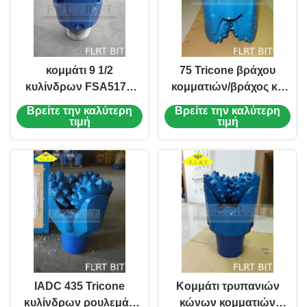
κομμάτι 9 1/2
75 Tricone βράχου
κυλίνδρων FSA517G
κομματιών/βράχος κλ
Tricone με το
εργαλείων διατρήσεων
Βρείτε την καλύτερη
Βρείτε την καλύτερη
σφραγισμένο
9 1/2» FSA517G για τη
τιμή
τιμή
ρουλεμάν/το ρουλεμάν
διάτρηση ορυχείου
περιοδικών
IADC 435 Tricone
Κομμάτι τρυπανιών
κυλίνδρων ρουλεμάν
κώνων κομματιών